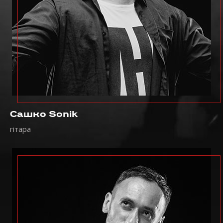
Сашко Sonik
гітара