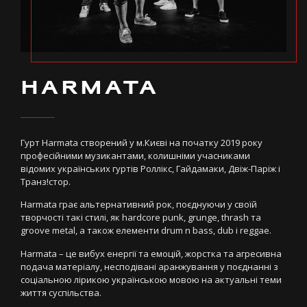
HARMATA
Гурт Harmata створений у м.Києві на початку 2019 року
професійними музикантами, колишніми учасниками
відомих українських гуртів Роллікс, Гайдамаки, Двіж-Паріж і
Транз!стор.
Harmata грає альтернативний рок, поєднуючи у своїй
творчості такі стилі, як hardcore punk, grunge, thrash та
groove metal, а також елементи drum n bass, dub і reggae.
Harmata – це вибух енергії та емоцій, жорстка та агресивна
подача матеріалу, несподівані аранжування у поєднанні з
соціальною лірикою українською мовою на актуальні теми
життя суспільства.