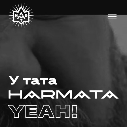
У тата
YEAH!​