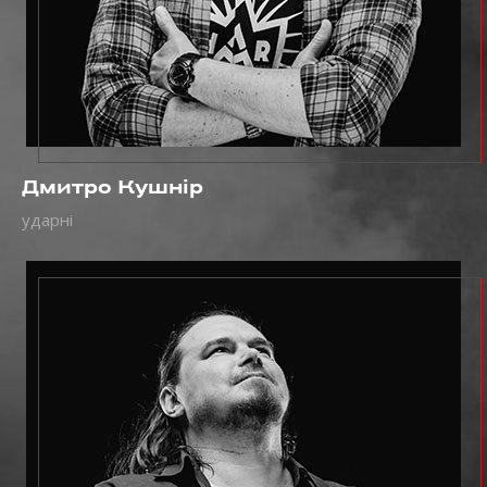
Дмитро Кушнір
ударні